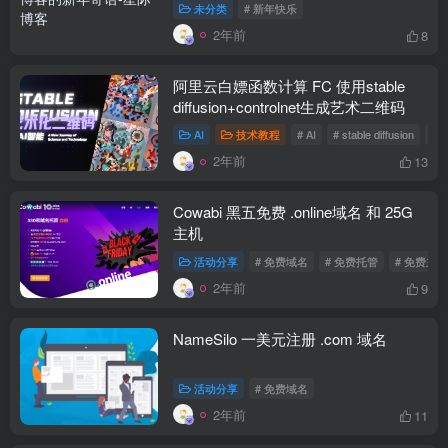
未分类
# 新年快乐
2年前
8
阿里云白嫖函数计算 FC 使用stable
diffusion+controlnet生成艺术二维码
AI
技术教程
# AI
# stable diffusion
#
2年前
13
Cowabi 黑五免费 .online域名 和 25G
主机
活动分享
# 免费域名
# 免费托管
# 免费主机
2年前
9
NameSilo 一美元注册 .com 域名
活动分享
# 免费域名
2年前
11