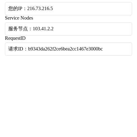
您的IP：216.73.216.5
Service Nodes
服务节点：103.41.2.2
RequestID
请求ID：b9343da262f2ce6bea2cc1467e3000bc