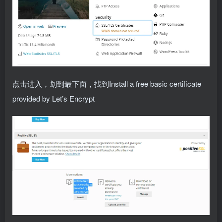
点击进入，划到最下面，找到Install a free basic certificate
provided by Let’s Encrypt