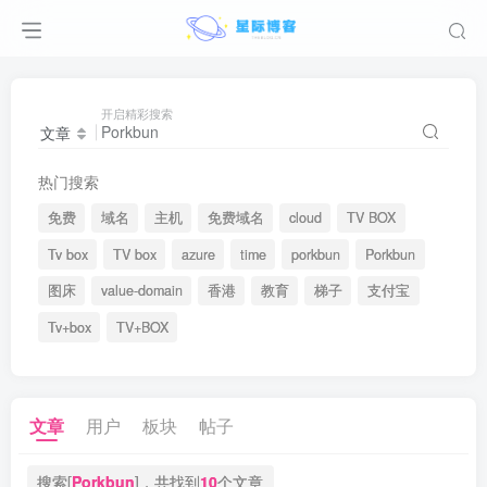
开启精彩搜索
文章
热门搜索
免费
域名
主机
免费域名
cloud
TV BOX
Tv box
TV box
azure
time
porkbun
Porkbun
图床
value-domain
香港
教育
梯子
支付宝
Tv+box
TV+BOX
文章
用户
板块
帖子
搜索[
Porkbun
]，共找到
10
个文章