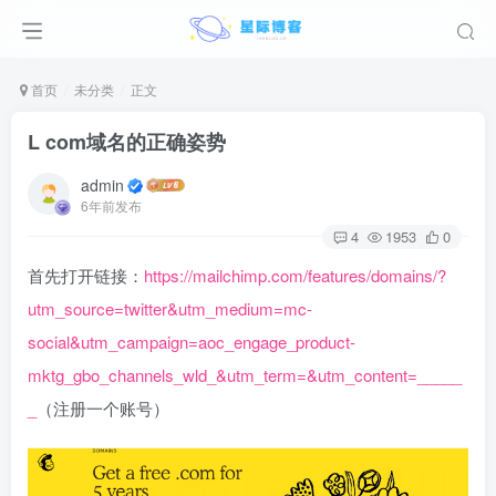
首页
未分类
正文
L com域名的正确姿势
admin
6年前发布
4
1953
0
首先打开链接：
https://mailchimp.com/features/domains/?
utm_source=twitter&utm_medium=mc-
social&utm_campaign=aoc_engage_product-
mktg_gbo_channels_wld_&utm_term=&utm_content=_____
_
（注册一个账号）