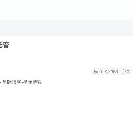
托管
0
368
0