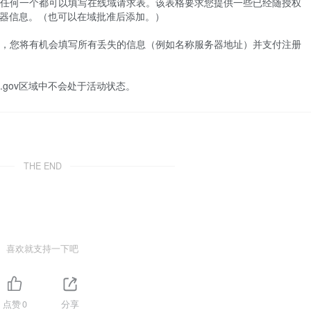
任何一个都可以填写在线域请求表。该表格要求您提供一些已经随授权
务器信息。（也可以在域批准后添加。）
，您将有机会填写所有丢失的信息（例如名称服务器地址）并支付注册
gov区域中不会处于活动状态。
THE END
喜欢就支持一下吧
点赞
0
分享