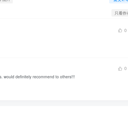
只看作
0
0
s. would definitely recommend to others!!!