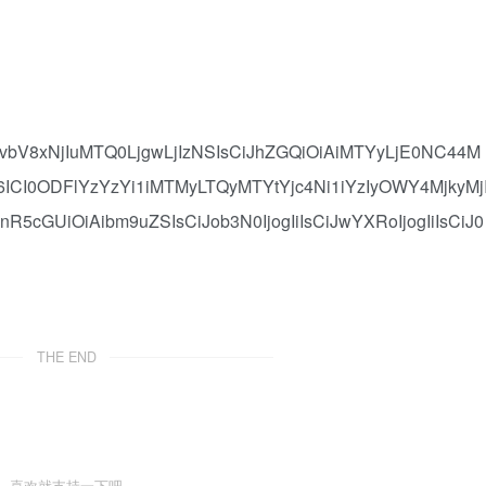
yLmNvbV8xNjIuMTQ0LjgwLjIzNSIsCiJhZGQiOiAiMTYyLjE0NC44M
6ICI0ODFlYzYzYi1iMTMyLTQyMTYtYjc4Ni1iYzIyOWY4MjkyMj
InR5cGUiOiAibm9uZSIsCiJob3N0IjogIiIsCiJwYXRoIjogIiIsCiJ0
THE END