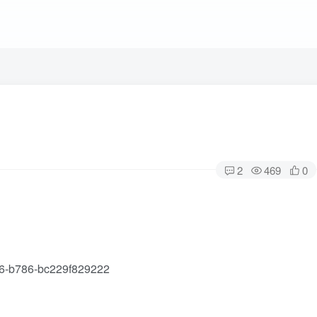
2
469
0
16-b786-bc229f829222