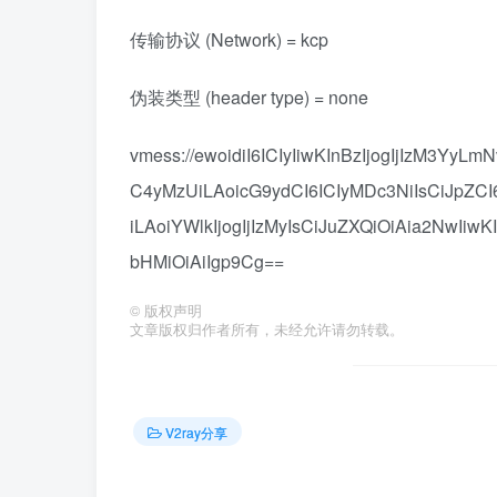
传输协议 (Network) = kcp
伪装类型 (header type) = none
vmess://ewoidiI6ICIyIiwKInBzIjogIjIzM3Y
C4yMzUiLAoicG9ydCI6ICIyMDc3NiIsCiJpZCI
iLAoiYWlkIjogIjIzMyIsCiJuZXQiOiAia2NwIiwK
bHMiOiAiIgp9Cg==
©
版权声明
文章版权归作者所有，未经允许请勿转载。
V2ray分享